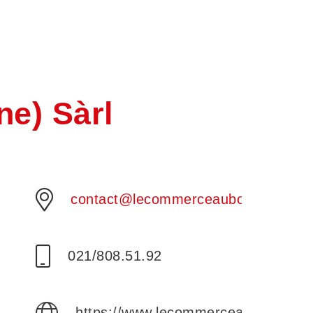
e) Sàrl
contact@lecommerceaubonne.ch
021/808.51.92
https://www.lecommerceaubonne.ch