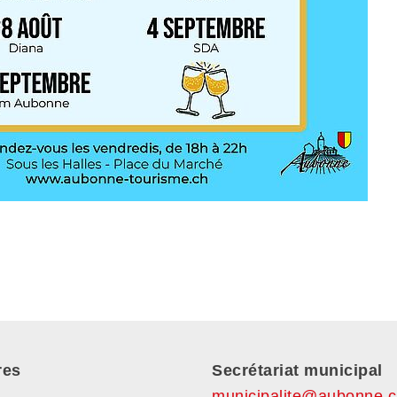
res
Secrétariat municipal
municipalite@aubonne.c