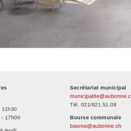
res
Secrétariat municipal
municipalite@aubonne.c
Tél. 021/821.51.08
- 11h30
 - 17h00
Bourse communale
bourse@aubonne.ch
à jeudi