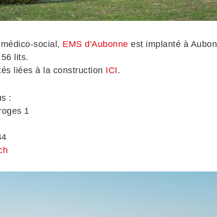
 médico-social,
EMS d'Aubonne
est implanté à Aubonn
6 lits.
tés liées à la construction
ICI
.
s :
roges 1
44
ch