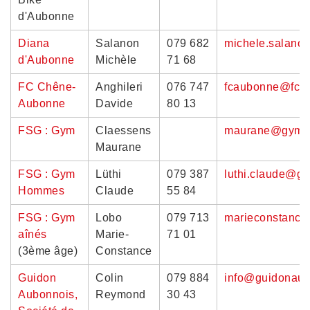
d'Aubonne
Diana
Salanon
079 682
michele.salano
d'Aubonne
Michèle
71 68
FC Chêne-
Anghileri
076 747
fcaubonne@fca
Aubonne
Davide
80 13
FSG : Gym
Claessens
maurane@gyma
Maurane
FSG : Gym
Lüthi
079 387
luthi.claude@g
Hommes
Claude
55 84
FSG : Gym
Lobo
079 713
marieconstance
aînés
Marie-
71 01
(3ème âge)
Constance
Guidon
Colin
079 884
info@guidonaub
Aubonnois,
Reymond
30 43