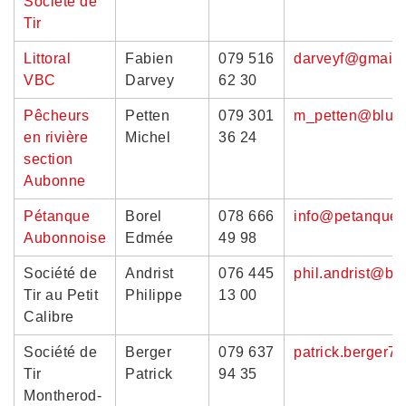
Société de
Tir
Littoral
Fabien
079 516
darveyf@gmail.
VBC
Darvey
62 30
Pêcheurs
Petten
079 301
m_petten@blue
en rivière
Michel
36 24
section
Aubonne
Pétanque
Borel
078 666
info@petanque-
Aubonnoise
Edmée
49 98
Société de
Andrist
076 445
phil.andrist@bl
Tir au Petit
Philippe
13 00
Calibre
Société de
Berger
079 637
patrick.berger7
Tir
Patrick
94 35
Montherod-