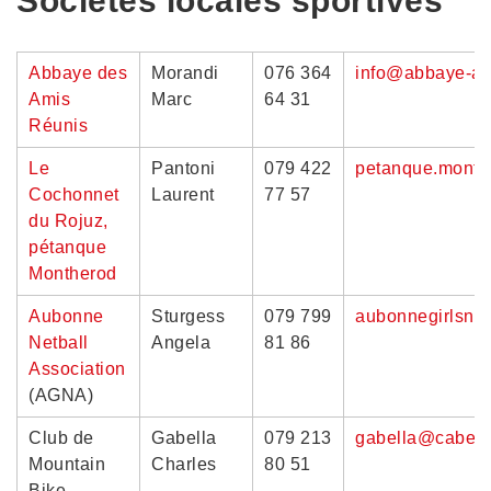
Sociétés locales sportives
Abbaye des
Morandi
076 364
info@abbaye-a
Amis
Marc
64 31
Réunis
Le
Pantoni
079 422
petanque.mont
Cochonnet
Laurent
77 57
du Rojuz,
pétanque
Montherod
Aubonne
Sturgess
079 799
aubonnegirlsne
Netball
Angela
81 86
Association
(AGNA)
Club de
Gabella
079 213
gabella@cabelt
Mountain
Charles
80 51
Bike