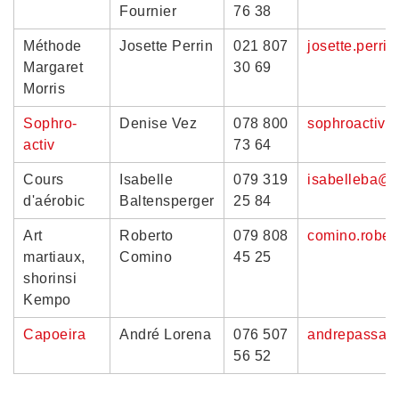
Fournier
76 38
Méthode
Josette Perrin
021 807
josette.perri
Margaret
30 69
Morris
Sophro-
Denise Vez
078 800
sophroactiv
activ
73 64
Cours
Isabelle
079 319
isabelleba@
d'aérobic
Baltensperger
25 84
Art
Roberto
079 808
comino.robe
martiaux,
Comino
45 25
shorinsi
Kempo
Capoeira
André Lorena
076 507
andrepassar
56 52