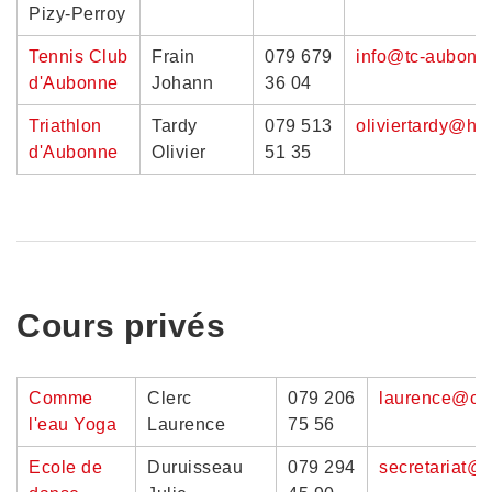
Pizy-Perroy
Tennis Club
Frain
079 679
info@tc-aubonn
d'Aubonne
Johann
36 04
Triathlon
Tardy
079 513
oliviertardy@ho
d'Aubonne
Olivier
51 35
Cours privés
Comme
Clerc
079 206
laurence@co
l'eau Yoga
Laurence
75 56
Ecole de
Duruisseau
079 294
secretariat@