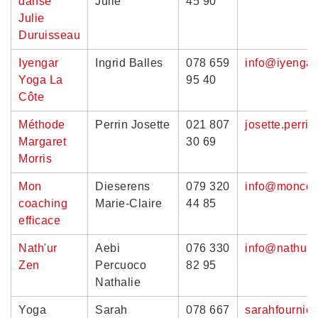
danse
Julie
45 90
Julie
Duruisseau
Iyengar
Ingrid Balles
078 659
info@iyengar
Yoga La
95 40
Côte
Méthode
Perrin Josette
021 807
josette.perri
Margaret
30 69
Morris
Mon
Dieserens
079 320
info@moncoac
coaching
Marie-Claire
44 85
efficace
Nath'ur
Aebi
076 330
info@nathur
Zen
Percuoco
82 95
Nathalie
Yoga
Sarah
078 667
sarahfournie