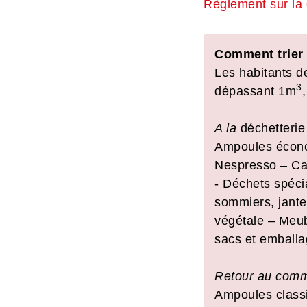
Règlement sur la 
Comment trier 
Les habitants d
3
dépassant 1m
A la
déchetterie
Ampoules économ
Nespresso – Car
- Déchets spécia
sommiers, jante
végétale – Meub
sacs et emballa
Retour au com
Ampoules classi