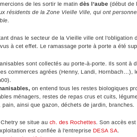
mercions de les sortir le matin
dès l’aube
(début de 
x résidents de la Zone Vieille Ville, qui ont personn
ble.
ant dnas le secteur de la Vieille ville ont l'obligati
évus à cet effet. Le ramassage porte à porte a été su
nisables sont collectés au porte-à-porte. Ils sont à
 les commerces agrées (Henny, Landi, Hornbach…), 
h00).
hanisables,
on entend tous les restes biologiques pro
les ménagers, restes de repas crus et cuits, légume
, pain, ainsi que gazon, déchets de jardin, branches.
 Chetry se situe au
ch. des Rochettes
. Son accès est
ploitation est confiée à l'entreprise
DESA SA
.