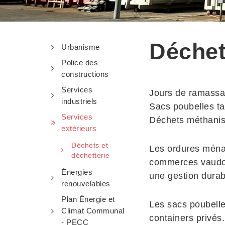
Déchet
Urbanisme
Police des
constructions
Services
Jours de ramassa
industriels
Sacs poubelles ta
Services
Déchets méthanis
extérieurs
Déchets et
Les ordures ména
déchetterie
commerces vaudois
Énergies
une gestion durabl
renouvelables
Plan Énergie et
Les sacs poubelle
Climat Communal
containers privés.
- PECC