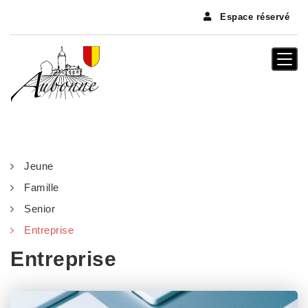
Panneau de gestion des cookies
Espace réservé
Togg
navi
Jeune
Famille
Senior
Entreprise
Entreprise